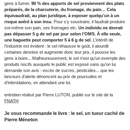
gens à fumer.
90 % des apports de sel proviennent des plats
préparés, de la charcuterie, du fromage, du pain… Cela
équivaudrait, au plan juridi­que, à exposer quelqu’un à un
risque avéré à son insu
. Pour s’y soustraire, il faudrait produire
soi-même son pain, ses fromages etc.
Un individu ne devrait
pas dépasser 5 g de sel par jour selon l’OMS. À elle seule,
une baguette peut comporter 5 à 6 g de sel.
L’intérêt de
l’industrie est évident : le sel réhausse le goût, il alourdit
certaines denrées et augmente donc leur prix, il pousse les
gens à boire... Malheureusement, le sel n’est qu’un exemple des
produits nocifs auxquels le public est exposé sans qu’on lui
demande son avis : excès de sucres, pesticides... que les
lanceurs d’alerte dénoncent au prix de poursuites et
d’intimidations, en attendant une loi.
entretien réalisé par Pierre LUTON, publié sur le site de la
FNATH
Je vous recommande le livre : le sel, un tueur caché de
Pierre Méneton