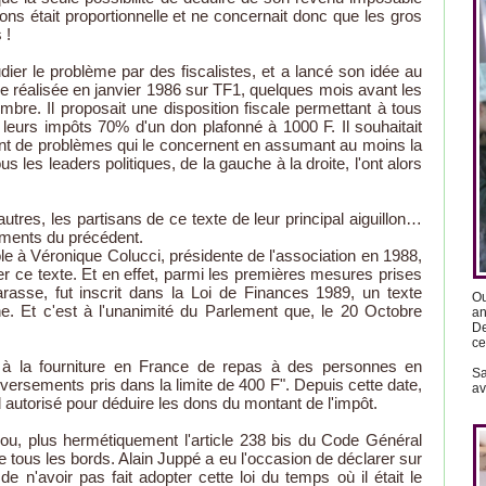
ions était proportionnelle et ne concernait donc que les gros
 !
dier le problème par des fiscalistes, et a lancé son idée au
e réalisée en janvier 1986 sur TF1, quelques mois avant les
embre. Il proposait une disposition fiscale permettant à tous
e leurs impôts 70% d'un don plafonné à 1000 F. Il souhaitait
ment de problèmes qui le concernent en assumant au moins la
ous les leaders politiques, de la gauche à la droite, l'ont alors
utres, les partisans de ce texte de leur principal aiguillon…
ments du précédent.
le à Véronique Colucci, présidente de l'association en 1988,
oter ce texte. Et en effet, parmi les premières mesures prises
asse, fut inscrit dans la Loi de Finances 1989, un texte
Ou
e. Et c'est à l'unanimité du Parlement que, le 20 Octobre
an
De
ce
s à la fourniture en France de repas à des personnes en
Sa
 versements pris dans la limite de 400 F". Depuis cette date,
av
d autorisé pour déduire les dons du montant de l'impôt.
 (ou, plus hermétiquement l'article 238 bis du Code Général
 tous les bords. Alain Juppé a eu l'occasion de déclarer sur
e n'avoir pas fait adopter cette loi du temps où il était le