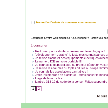
Me notifier l'arrivée de nouveaux commentaires
Contribuez à votre web magazine "La Glaneuse" ! Postez vos comme
à consulter
Petit quizz pour calculer votre empreinte écologique !
'développement durable', je teste mes connaissances ave
Je refuse d'acheter des équipements électriques avec ve
Le numéro ICE sur votre portable !!!
Je connais le dispositif aide au premier départ en vacan
Je refuse les doubles ou triples pilules ou sirops ! limiton
Je connais les associations carritatives !
Jetez les biberons en plastique... faites passer le messa
L'âge de faire... à lire.
L'article 313-12 du code de la conso : Faites suspendre 
1
2
Je suis