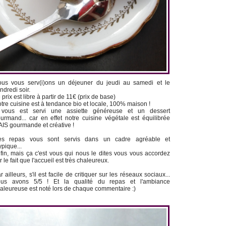
us vous serv(i)ons un déjeuner du jeudi au samedi et le
ndredi soir.
 prix est libre à partir de 11€ (prix de base)
tre cuisine est à tendance bio et locale, 100% maison !
 vous est servi une assiette généreuse et un dessert
urmand... car en effet notre cuisine végétale est équilibrée
IS gourmande et créative !
es repas vous sont servis dans un cadre agréable et
ypique...
fin, mais ça c'est vous qui nous le dites vous vous accordez
r le fait que l'accueil est très chaleureux.
r ailleurs, s'il est facile de critiquer sur les réseaux sociaux...
ous avons 5/5 ! Et la qualité du repas et l'ambiance
aleureuse est noté lors de chaque commentaire :)