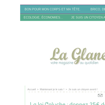
BON POUR MON CORPS ET MA TÊTE.
BRICO, DÉ
ECOLOGIE, ÉCONOMIES...
JE SUIS UN CITOYEN 
SITE EN RECONSTRU
Accueil
>
Maintenant je le sais !
>
Je suis un citoyen averti !
La loi Coluche : donnez 25€ d