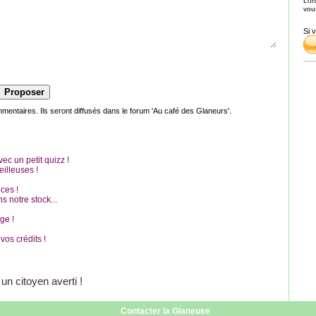
Lor
vou
Si 
ntaires. Ils seront diffusés dans le forum 'Au café des Glaneurs'.
c un petit quizz !
illeuses !
ces !
s notre stock...
ge !
vos crédits !
 un citoyen averti !
Contacter la Glaneuse