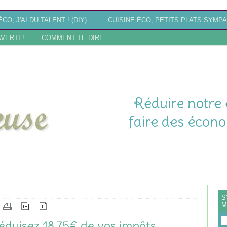
CO, J'AI DU TALENT ! (DIY)
CUISINE ÉCO, PETITS PLATS SYMPA
AVERTI !
COMMENT TE DIRE...
Réduire notre 
faire des écono
CTION
S
M
éduisez 18.75€ de vos impôts.