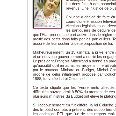
les dons faits à des associat
revenus. Une injustice de plus
Coluche a décidé de faire étu
cours d'une émission télévisé
élections législatives de déc
les particuliers de déduire d
que l'Etat prenne une part active dans le règle
moitié des petits dons faits par les particuliers. T
assuré de leur soutien à cette proposition de loi.
Malheureusement, un 19 juin fatal a privé, entre a
et un nouveau gouvernement a oublié les engage
Le président François Mitterrand a donné sa paro
qu'aussitôt qu'il en aurait les moyens, il ferait v
par le nouveau Ministre du Budget, Michel Char
proche de celui initialement proposé par Coluch
1988, fut votée la Loi Coluche !
Ce texte stipule que les "versements affecté
difficultés ouvrent droit à 50% du montant de ces
plusieurs ministres du Budget ont élevé le plafon
Si l'accouchement en fut différé, la loi Coluche
des Impôts) compte, à présent, des supporters de
les ondes de RTL que l'un de ses regrets était d