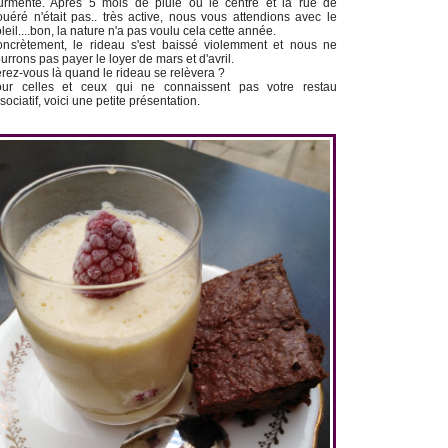
urmente. Après 5 mois de pluie ou le centre et la rue de
uéré n'était pas.. très active, nous vous attendions avec le
leil....bon, la nature n'a pas voulu cela cette année.
ncrètement, le rideau s'est baissé violemment et nous ne
urrons pas payer le loyer de mars et d'avril.
rez-vous là quand le rideau se relèvera ?
ur celles et ceux qui ne connaissent pas votre restau
sociatif, voici une petite présentation.