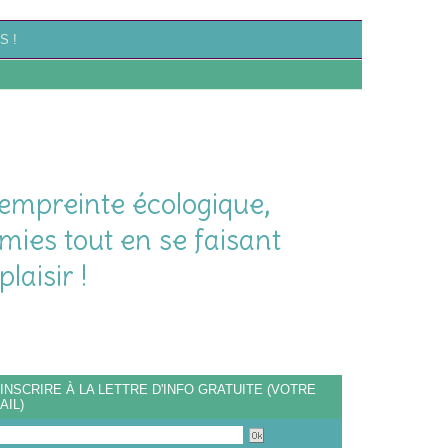
S !
empreinte écologique,
mies tout en se faisant
plaisir !
'INSCRIRE À LA LETTRE D'INFO GRATUITE (VOTRE
AIL)