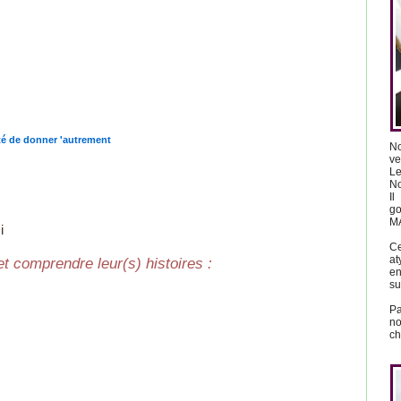
ité de donner 'autrement
No
ve
Le
No
Il
go
MA
i
C
at
t comprendre leur(s) histoires :
en
su
Pa
n
ch