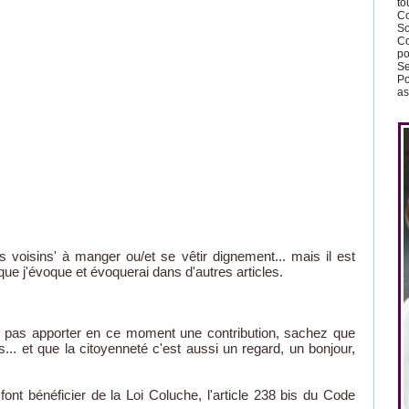
to
Co
So
Co
po
Se
Po
as
os voisins' à manger ou/et se vêtir dignement... mais il est
e j'évoque et évoquerai dans d'autres articles.
z pas apporter en ce moment une contribution, sachez que
.. et que la citoyenneté c'est aussi un regard, un bonjour,
font bénéficier de la Loi Coluche, l'article 238 bis du Code