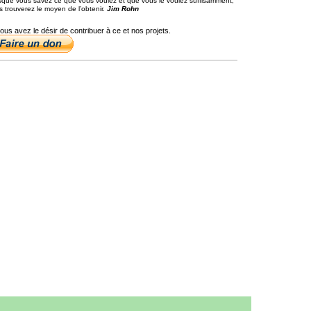
sque vous savez ce que vous voulez et que vous le voulez suffisamment,
s trouverez le moyen de l’obtenir.
Jim Rohn
vous avez le désir de contribuer à ce et nos projets.