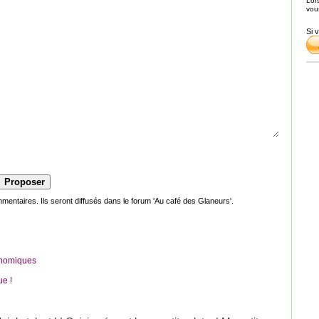
Lor
vou
Si 
ntaires. Ils seront diffusés dans le forum 'Au café des Glaneurs'.
conomiques
ue !