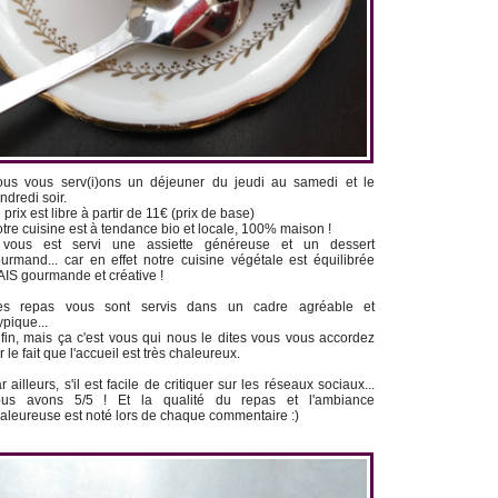
us vous serv(i)ons un déjeuner du jeudi au samedi et le
ndredi soir.
 prix est libre à partir de 11€ (prix de base)
tre cuisine est à tendance bio et locale, 100% maison !
 vous est servi une assiette généreuse et un dessert
urmand... car en effet notre cuisine végétale est équilibrée
IS gourmande et créative !
es repas vous sont servis dans un cadre agréable et
ypique...
fin, mais ça c'est vous qui nous le dites vous vous accordez
r le fait que l'accueil est très chaleureux.
r ailleurs, s'il est facile de critiquer sur les réseaux sociaux...
ous avons 5/5 ! Et la qualité du repas et l'ambiance
aleureuse est noté lors de chaque commentaire :)