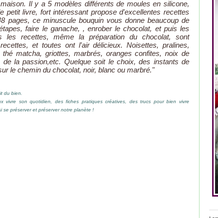
 maison. Il y a 5 modèles différents de moules en silicone,
e petit livre, fort intéressant propose d'excellentes recettes
ur 48 pages, ce minuscule bouquin vous donne beaucoup de
tapes, faire le ganache, , enrober le chocolat, et puis les
tes les recettes, même la préparation du chocolat, sont
ttes, et toutes ont l'air délicieux. Noisettes, pralines,
thé matcha, griottes, marbrés, oranges confites, noix de
s de la passion,etc. Quelque soit le choix, des instants de
 sur le chemin du chocolat, noir, blanc ou marbré."
t du bien.
 vivre son quotidien, des fiches pratiques créatives, des trucs pour bien vivre
 se préserver et préserver notre planète !