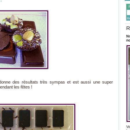
R
R
No
no
donne des résultats très sympas et est aussi une super
ndant les fêtes !
Vo