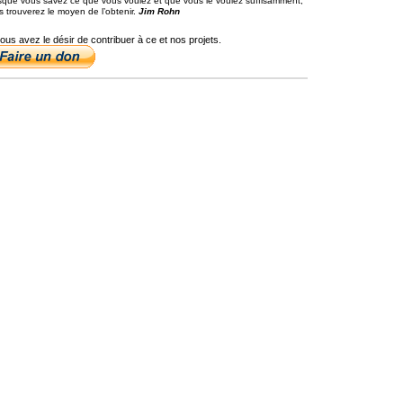
sque vous savez ce que vous voulez et que vous le voulez suffisamment,
s trouverez le moyen de l’obtenir.
Jim Rohn
vous avez le désir de contribuer à ce et nos projets.