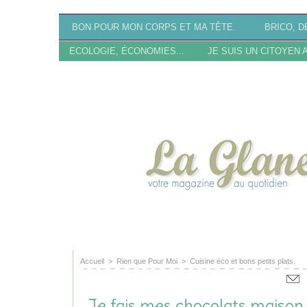
BON POUR MON CORPS ET MA TÊTE.
BRICO, DÉ
ECOLOGIE, ÉCONOMIES...
JE SUIS UN CITOYEN 
SITE EN RECONSTRU
Accueil
>
Rien que Pour Moi
>
Cuisine éco et bons petits plats.
Je fais mes chocolats maison 