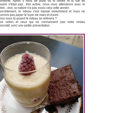
urmente. Après 5 mois de pluie ou le centre et la rue de
uéré n'était pas.. très active, nous vous attendions avec le
leil....bon, la nature n'a pas voulu cela cette année.
ncrètement, le rideau s'est baissé violemment et nous ne
urrons pas payer le loyer de mars et d'avril.
rez-vous là quand le rideau se relèvera ?
ur celles et ceux qui ne connaissent pas votre restau
sociatif, voici une petite présentation.