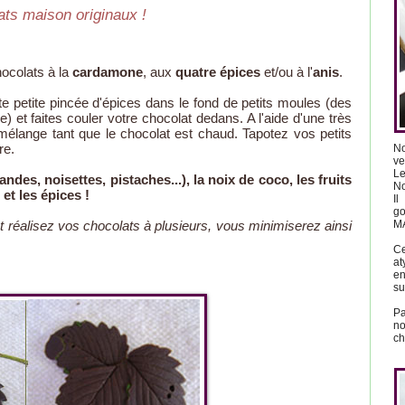
lats maison originaux !
hocolats à la
cardamone
, aux
quatre épices
et/ou à l'
anis
.
te petite pincée d'épices dans le fond de petits moules (des
e) et faites couler votre chocolat dedans. A l'aide d'une très
mélange tant que le chocolat est chaud. Tapotez vos petits
re.
No
ve
Le
ndes, noisettes, pistaches...), la noix de coco, les fruits
No
 et les épices !
Il
go
MA
t réalisez vos chocolats à plusieurs, vous minimiserez ainsi
C
at
en
su
Pa
n
ch