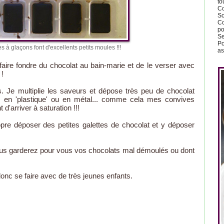
to
Co
So
Co
po
Se
Po
à glaçons font d'excellents petits moules !!!
as
 faire fondre du chocolat au bain-marie et de le verser avec
 !
s. Je multiplie les saveurs et dépose très peu de chocolat
, en 'plastique' ou en métal... comme cela mes convives
arriver à saturation !!!
re déposer des petites galettes de chocolat et y déposer
 Vous garderez pour vous vos chocolats mal démoulés ou dont
donc se faire avec de très jeunes enfants.