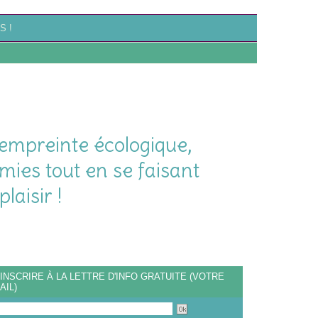
S !
empreinte écologique,
mies tout en se faisant
plaisir !
'INSCRIRE À LA LETTRE D'INFO GRATUITE (VOTRE
AIL)