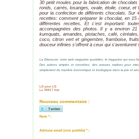
30 petit moules pour la fabrication de chocolats
ronds, carrés, losanges, ovale, étoile, coeur, et l
pour la confection de différents chocolats. S
recettes: comment préparer le chocolat, en 15 é
différentes recettes. Et c'est important: tou
accompagnées des photos. Il y a environ 21 rece
kumquats, amandes, pistaches, café, céréales, 
coco, citron vert et gingembre, framboise, fruit
douceur infinies s'offrent à ceux qui s'aventurent
La Glaneuse, votre web magazine quotidien, le magazine qui vous fai
Des actions simples et concrètes, des astuces malines pour mieux
simplement de manière économique et écologique dans la joie et ainsi
LG pour LG
Lu 39917 fois
Nouveau commentaire :
Nom * :
Adresse email (non publiée) * :