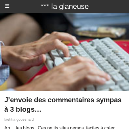
*** la glaneuse
J’envoie des commentaires sympas
à 3 blogs…
laetitia gouesnard
Ah… les blogs ! Ces petits sites persos, faciles à créer,