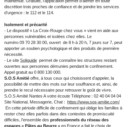
maintenue. Gratuite, l’application permet d’alerter en toute
discrétion trois proches de confiance et de joindre les services
d’urgence : le 112 et le 114.
Isolement et précarité
- Le dispositif « La Croix-Rouge chez vous » vient en aide aux
personnes vulnérables et isolées chez elles. Le
numéro 09 70 28 30 00, ouvert de 8 h à 20 h, 7 jours sur 7, peut
apporter un soutien psychologique et des produits de première
nécessité.
- Le site
Soliguide
permet de connaître les structures restant
ouvertes aux personnes démunies pendant le confinement.
Appel gratuit au 0 800 130 000.
S.O.S Amitié
offre, à tous ceux qui choisissent d'appeler, la
possibilité de mettre des mots sur leur souffrance et, ainsi, de
prendre le recul nécessaire pour retrouver le goût de vivre.
S.O.S Amitié Nantes A votre écoute Téléphone : 02 40 04 04 04
Site National, Messagerie, Chat :
https://www.sos-amitie.com/
En cette période difficile de confinement qui oblige les familles à
rester chez elles parfois dans des contextes de promiscuité
difficiles, l’ensemble des
professionnels du réseau des
espaces « Pâtes au Beurre »
en France a fait le choix de