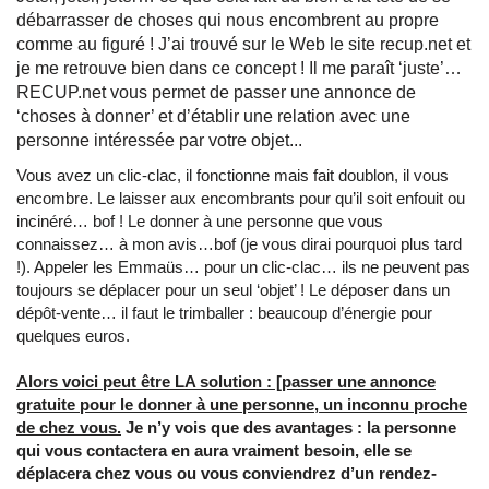
débarrasser de choses qui nous encombrent au propre
comme au figuré ! J’ai trouvé sur le Web le site recup.net et
je me retrouve bien dans ce concept ! Il me paraît ‘juste’…
RECUP.net vous permet de passer une annonce de
‘choses à donner’ et d’établir une relation avec une
personne intéressée par votre objet...
Vous avez un clic-clac, il fonctionne mais fait doublon, il vous
encombre. Le laisser aux encombrants pour qu’il soit enfouit ou
incinéré… bof ! Le donner à une personne que vous
connaissez… à mon avis…bof (je vous dirai pourquoi plus tard
!). Appeler les Emmaüs… pour un clic-clac… ils ne peuvent pas
toujours se déplacer pour un seul ‘objet’ ! Le déposer dans un
dépôt-vente… il faut le trimballer : beaucoup d’énergie pour
quelques euros.
Alors voici peut être LA solution : [passer une annonce
gratuite pour le donner à une personne, un inconnu proche
de chez vous.
Je n’y vois que des avantages : la personne
qui vous contactera en aura vraiment besoin, elle se
déplacera chez vous ou vous conviendrez d’un rendez-