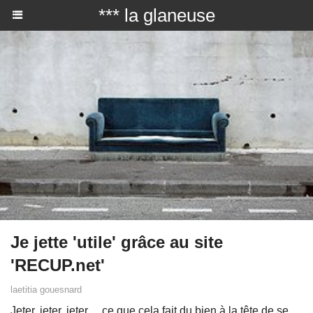
*** la glaneuse
Je jette 'utile' grâce au site
'RECUP.net'
laetitia gouesnard
Jeter, jeter, jeter… ce que cela fait du bien à la tête de se