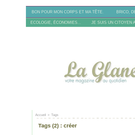
BON POUR MON CORPS ET MA TÊTE.
BRICO, DÉ
ECOLOGIE, ÉCONOMIES...
JE SUIS UN CITOYEN 
SITE EN RECONSTRU
Accueil
>
Tags
Tags (2) : créer