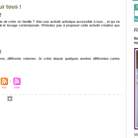
ur tous !
!
R
créer en famille ? Voici une activité artistique accessible à tous... et qui ne
le tissage contemporain. N'hésitez pas à proposer cette activité créative aux
R
No
no
!
res, différents volumes. Je créer depuis quelques années différentes cartes
Vo