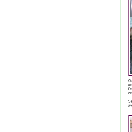
Ou
an
De
ce
Sa
av