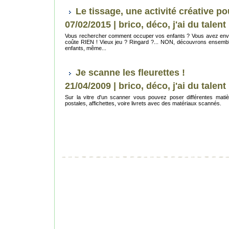
Le tissage, une activité créative po
07/02/2015
|
brico, déco, j'ai du talent 
Vous rechercher comment occuper vos enfants ? Vous avez envie de 
coûte RIEN ! Vieux jeu ? Ringard ?... NON, découvrons ensemble 
enfants, même...
Je scanne les fleurettes !
21/04/2009
|
brico, déco, j'ai du talent 
Sur la vitre d'un scanner vous pouvez poser différentes matiè
postales, affichettes, voire livrets avec des matériaux scannés.