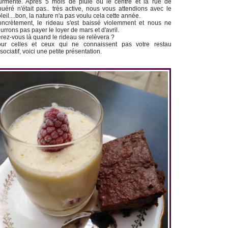
urmente. Après 5 mois de pluie ou le centre et la rue de
uéré n'était pas.. très active, nous vous attendions avec le
leil....bon, la nature n'a pas voulu cela cette année.
ncrètement, le rideau s'est baissé violemment et nous ne
urrons pas payer le loyer de mars et d'avril.
rez-vous là quand le rideau se relèvera ?
ur celles et ceux qui ne connaissent pas votre restau
sociatif, voici une petite présentation.