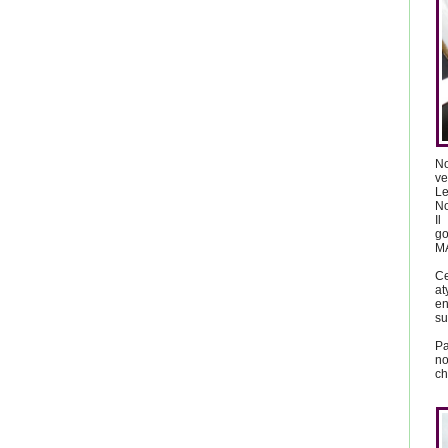
No
ve
Le
No
Il
go
MA
C
at
en
su
Pa
n
ch