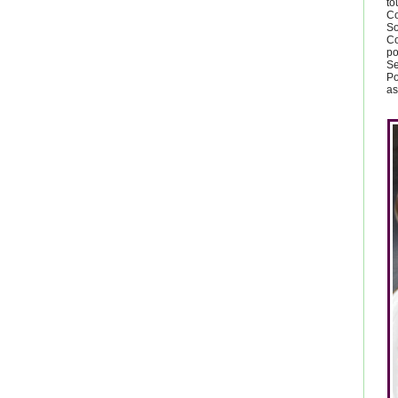
to
Co
So
Co
po
Se
Po
as