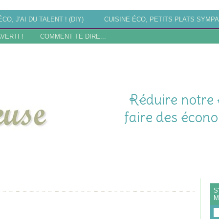
CO, J'AI DU TALENT ! (DIY)
CUISINE ÉCO, PETITS PLATS SYMPA
AVERTI !
COMMENT TE DIRE...
Réduire notre 
faire des écono
CTION
S
M