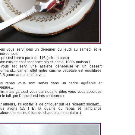
us vous serv(i)ons un déjeuner du jeudi au samedi et le
ndredi soir.
 prix est libre à partir de 11€ (prix de base)
tre cuisine est à tendance bio et locale, 100% maison !
 vous est servi une assiette généreuse et un dessert
urmand... car en effet notre cuisine végétale est équilibrée
IS gourmande et créative !
es repas vous sont servis dans un cadre agréable et
ypique...
fin, mais ça c'est vous qui nous le dites vous vous accordez
r le fait que l'accueil est très chaleureux.
r ailleurs, s'il est facile de critiquer sur les réseaux sociaux...
ous avons 5/5 ! Et la qualité du repas et l'ambiance
aleureuse est noté lors de chaque commentaire :)