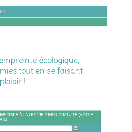
S !
empreinte écologique,
mies tout en se faisant
plaisir !
'INSCRIRE À LA LETTRE D'INFO GRATUITE (VOTRE
AIL)