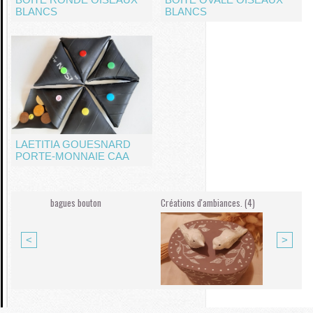
BLANCS
BLANCS
LAETITIA GOUESNARD
PORTE-MONNAIE CAA
 à air (10)
bagues bouton
Créations d'ambiances. (4)
Accessoires 
<
>